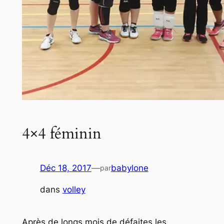
4×4 féminin
Déc 18, 2017
—
babylone
par
dans
volley
Après de longs mois de défaites les