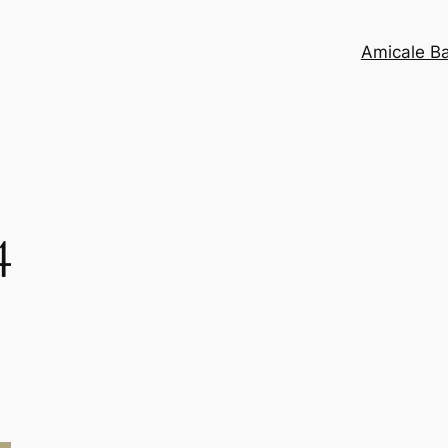
Amicale B
4