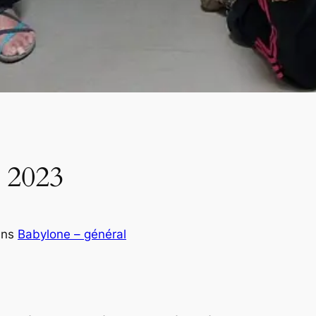
 2023
ans
Babylone – général