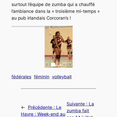
surtout l’équipe de zumba qui a chauffé
l’ambiance dans la « troisième mi-temps »
au pub irlandais Corcoran’s !
fédérales
féminin
volleyball
Suivante :
La
←
Précédente :
Le
zumba fait
Havre : Week-end au